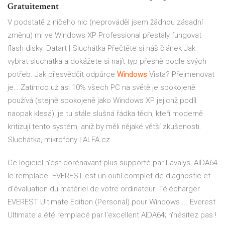
Gratuitement
V podstatě z ničeho nic (neprováděl jsem žádnou zásadní
změnu) mi ve Windows XP Professional přestaly fungovat
flash disky.
Datart | Sluchátka
Přečtěte si náš článek Jak
vybrat sluchátka a dokážete si najít typ přesně podle svých
potřeb.
Jak přesvědčit odpůrce
Windows
Vista? Přejmenovat
je…
Zatímco už asi 10% všech PC na světě je spokojeně
používá (stejně spokojeně jako Windows XP jejichž podíl
naopak klesá), je tu stále slušná řádka těch, kteří moderně
kritizují tento systém, aniž by měli nějaké větší zkušenosti.
Sluchátka, mikrofony | ALFA.cz
Ce logiciel n'est dorénavant plus supporté par Lavalys, AIDA64
le remplace. EVEREST est un outil complet de diagnostic et
d'évaluation du matériel de votre ordinateur. Télécharger
EVEREST Ultimate Edition (Personal) pour Windows ... Everest
Ultimate a été remplacé par l'excellent AIDA64; n'hésitez pas !