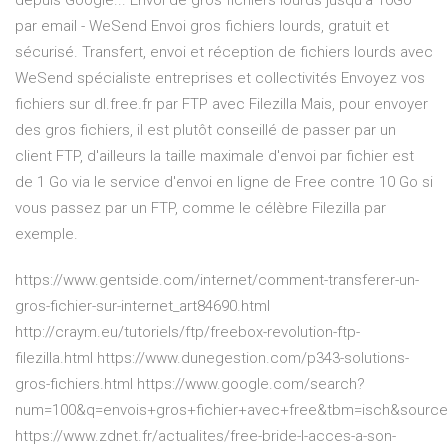
depuis Google... Envoi de gros fichiers lourds jusqu'à 10Go
par email - WeSend Envoi gros fichiers lourds, gratuit et
sécurisé. Transfert, envoi et réception de fichiers lourds avec
WeSend spécialiste entreprises et collectivités Envoyez vos
fichiers sur dl.free.fr par FTP avec Filezilla Mais, pour envoyer
des gros fichiers, il est plutôt conseillé de passer par un
client FTP, d'ailleurs la taille maximale d'envoi par fichier est
de 1 Go via le service d'envoi en ligne de Free contre 10 Go si
vous passez par un FTP, comme le célèbre Filezilla par
exemple.
https://www.gentside.com/internet/comment-transferer-un-
gros-fichier-sur-internet_art84690.html
http://craym.eu/tutoriels/ftp/freebox-revolution-ftp-
filezilla.html https://www.dunegestion.com/p343-solutions-
gros-fichiers.html https://www.google.com/search?
num=100&q=envois+gros+fichier+avec+free&tbm=isch&sourc
https://www.zdnet.fr/actualites/free-bride-l-acces-a-son-