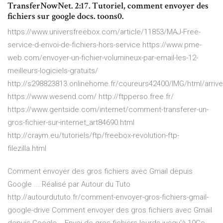
TransferNowNet. 2:17. Tutoriel, comment envoyer des
fichiers sur google docs. toons0.
https://www.universfreebox.com/article/11853/MAJ-Free-
service-d-envoi-de-fichiers-hors-service https://www.pme-
web.com/envoyer-un-fichier-volumineux-par-email-les-12-
meilleurs-logiciels-gratuits/
http://s298823813.onlinehome.fr/coureurs42400/IMG/html/arri
https://www.wesend.com/ http://ftpperso.free.fr/
https://www.gentside.com/internet/comment-transferer-un-
gros-fichier-sur-internet_art84690.html
http://craym.eu/tutoriels/ftp/freebox-revolution-ftp-
filezilla.html
Comment envoyer des gros fichiers avec Gmail depuis
Google ... Réalisé par Autour du Tuto
http://autourdututo.fr/comment-envoyer-gros-fichiers-gmail-
google-drive Comment envoyer des gros fichiers avec Gmail