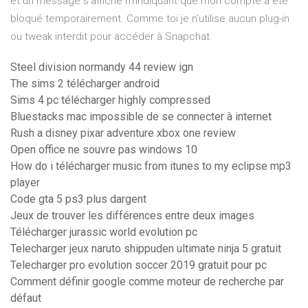
et un message s’affiche m’indiquant que mon compte a été
bloqué temporairement. Comme toi je n’utilise aucun plug-in
ou tweak interdit pour accéder à Snapchat.
Steel division normandy 44 review ign
The sims 2 télécharger android
Sims 4 pc télécharger highly compressed
Bluestacks mac impossible de se connecter à internet
Rush a disney pixar adventure xbox one review
Open office ne souvre pas windows 10
How do i télécharger music from itunes to my eclipse mp3
player
Code gta 5 ps3 plus dargent
Jeux de trouver les différences entre deux images
Télécharger jurassic world evolution pc
Telecharger jeux naruto shippuden ultimate ninja 5 gratuit
Telecharger pro evolution soccer 2019 gratuit pour pc
Comment définir google comme moteur de recherche par
défaut