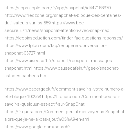
https://apps.apple.com/fr/app/snapchat/id447188370
http://www.fredzone.org/snapchat-a-bloque-des-centaines-
dutilisateurs-sur-ios-559 https://www.bee-
secure.lu/fr/news/snapchat-attention-avec-snap-map
https://lecoinseduction.com/tinder-faq-questions-reponses/
https://www.tplpc.com/faq/recuperer-conversation-
snapchat-03727.html
https://www.aiseesoft.fr/support/recuperer-messages-
snapchat.html https://www.pausecafein.fr/geek/snapchat-
astuces-cachees.html
https://www.papergeek.fr/comment-savoir-si-votre-numero-a-
ete-bloque-100963 https://fr.quora.com/Comment-peut-on-
savoir-si-quelquun-est-actif-sur-SnapChat
https://fr.quora.com/Comment-peut-il-menvoyer-un-Snapchat-
alors-que-je-ne-lai-pas-ajout%C3%A9-en-ami
https://www.google.com/search?