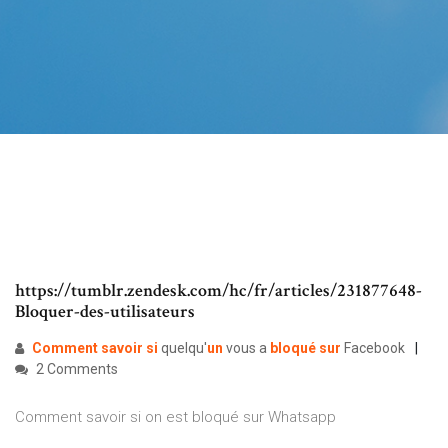
https://tumblr.zendesk.com/hc/fr/articles/231877648-
Bloquer-des-utilisateurs
Comment
savoir
si
quelqu'
un
vous a
bloqué
sur
Facebook
2 Comments
Comment savoir si on est bloqué sur Whatsapp