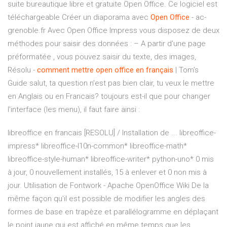
suite bureautique libre et gratuite Open Office. Ce logiciel est
téléchargeable Créer un diaporama avec
Open
Office
- ac-
grenoble.fr Avec Open Office Impress vous disposez de deux
méthodes pour saisir des données : – A partir d'une page
préformatée , vous pouvez saisir du texte, des images,
Résolu -
comment
mettre
open
office
en français
| Tom's
Guide salut, ta question n'est pas bien clair, tu veux le mettre
en Anglais ou en Francais? toujours est-il que pour changer
l'interface (les menu), il faut faire ainsi :
libreoffice en francais [RESOLU] / Installation de ... libreoffice-
impress* libreoffice-l10n-common* libreoffice-math*
libreoffice-style-human* libreoffice-writer* python-uno* 0 mis
à jour, 0 nouvellement installés, 15 à enlever et 0 non mis à
jour. Utilisation de Fontwork - Apache OpenOffice Wiki De la
même façon qu'il est possible de modifier les angles des
formes de base en trapèze et parallélogramme en déplaçant
le point jaune qui est affiché en même temps que les