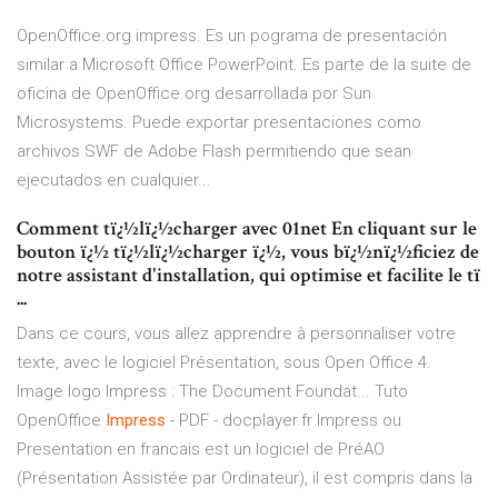
OpenOffice.org impress. Es un pograma de presentación
similar a Microsoft Office PowerPoint. Es parte de la suite de
oficina de OpenOffice.org desarrollada por Sun
Microsystems. Puede exportar presentaciones como
archivos SWF de Adobe Flash permitiendo que sean
ejecutados en cualquier...
Comment tï¿½lï¿½charger avec 01net En cliquant sur le
bouton ï¿½ tï¿½lï¿½charger ï¿½, vous bï¿½nï¿½ficiez de
notre assistant d'installation, qui optimise et facilite le tï
...
Dans ce cours, vous allez apprendre à personnaliser votre
texte, avec le logiciel Présentation, sous Open Office 4.
Image logo Impress : The Document Foundat... Tuto
OpenOffice
Impress
- PDF - docplayer.fr Impress ou
Presentation en francais est un logiciel de PréAO
(Présentation Assistée par Ordinateur), il est compris dans la