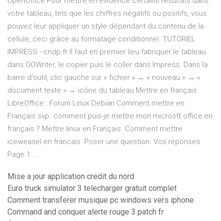
OpenOffice Pour mettre en évidence certains résultats dans
votre tableau, tels que les chiffres négatifs ou positifs, vous
pouvez leur appliquer un style dépendant du contenu de la
cellule, ceci grâce au formatage conditionnel. TUTORIEL
IMPRESS - cndp.fr Il faut en premier lieu fabriquer le tableau
dans OOWriter, le copier puis le coller dans Impress. Dans la
barre d'outil, clic gauche sur « fichier » → « nouveau » → «
document texte » → icône du tableau Mettre en français
LibreOffice : Forum Linux Debian Comment mettre en
Français svp. comment puis-je mettre mon microsft office en
français ? Mettre linux en Français. Comment mettre
iceweasel en francais. Poser une question. Vos réponses
Page 1 ...
Mise a jour application credit du nord
Euro truck simulator 3 telecharger gratuit complet
Comment transferer musique pc windows vers iphone
Command and conquer alerte rouge 3 patch fr