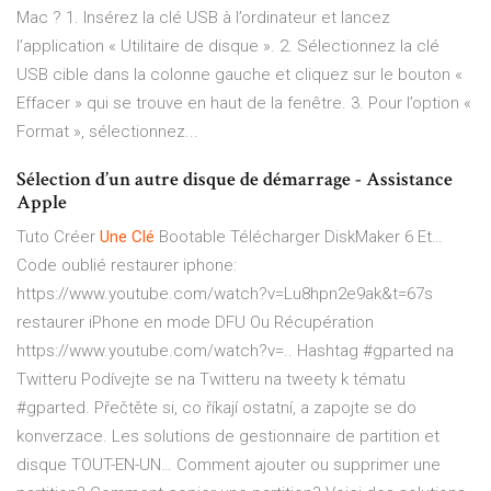
Mac ? 1. Insérez la clé USB à l’ordinateur et lancez
l’application « Utilitaire de disque ». 2. Sélectionnez la clé
USB cible dans la colonne gauche et cliquez sur le bouton «
Effacer » qui se trouve en haut de la fenêtre. 3. Pour l’option «
Format », sélectionnez...
Sélection d’un autre disque de démarrage - Assistance
Apple
Tuto Créer
Une Clé
Bootable Télécharger DiskMaker 6 Et…
Code oublié restaurer iphone:
https://www.youtube.com/watch?v=Lu8hpn2e9ak&t=67s
restaurer iPhone en mode DFU Ou Récupération
https://www.youtube.com/watch?v=..
Hashtag #gparted na
Twitteru
Podívejte se na Twitteru na tweety k tématu
#gparted. Přečtěte si, co říkají ostatní, a zapojte se do
konverzace.
Les solutions de gestionnaire de partition et
disque TOUT-EN-UN…
Comment ajouter ou supprimer une