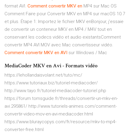
format AVI.
Comment
convertir
MKV
en
MP4 sur Mac OS
Comment Faire pour Convertir MKV en MP4 sur macOS 10.7
et plus. Étape 1: Importez le fichier MKV enBonjour, j'essaie
de convertir un conteneur MKV en MP4 / M4V tout en
conservant les codecs vidéo et audio existantsComment
convertir MP4 AVI MOV avec Mac convertisseur vidéo.
Comment
convertir
MKV
en
AVI
sur Windows / Mac
MediaCoder MKV en Avi - Formats vidéo
https://lehollandaisvolant.net/tuto/mc/
https://www.tutoriaux.biz/tutoriel-mediacoder/
http://www.tayo.fr/tutoriel-mediacoder-tutoriel.php
https://forum.tomsguide.fr/threads/convertir-un-mkv-en-
avi.295861/ http://www.tutoriels-animes.com/comment-
convertir-video-mov-en-avi-mediacoder.html
https://www.bluraycopys.com/fr/resource/mkv-to-mp4-
converter-free.html