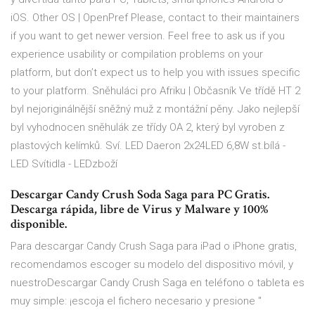
iOS.
Other OS | OpenPref
Please, contact to their maintainers
if you want to get newer version. Feel free to ask us if you
experience usability or compilation problems on your
platform, but don’t expect us to help you with issues specific
to your platform.
Sněhuláci pro Afriku | Občasník
Ve třídě HT 2
byl nejoriginálnější sněžný muž z montážní pěny. Jako nejlepší
byl vyhodnocen sněhulák ze třídy OA 2, který byl vyroben z
plastových kelímků.
Sví. LED Daeron 2x24LED 6,8W st.bílá -
LED Svítidla - LEDzboží
Descargar Candy Crush Soda Saga para PC Gratis.
Descarga rápida, libre de Virus y Malware y 100%
disponible.
Para descargar Candy Crush Saga para iPad o iPhone gratis,
recomendamos escoger su modelo del dispositivo móvil, y
nuestroDescargar Candy Crush Saga en teléfono o tableta es
muy simple: ¡escoja el fichero necesario y presione "