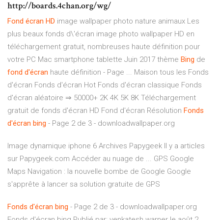
http://boards.4chan.org/wg/
Fond
écran
HD
image wallpaper photo nature animaux Les
plus beaux fonds d\'écran image photo wallpaper HD en
téléchargement gratuit, nombreuses haute définition pour
votre PC Mac smartphone tablette Juin 2017 thème
Bing
de
fond
d'écran
haute définition - Page ... Maison tous les Fonds
d'écran Fonds d'écran Hot Fonds d'écran classique Fonds
d'écran aléatoire ⇒ 50000+ 2K 4K 5K 8K Téléchargement
gratuit de fonds d'écran HD Fond d'écran Résolution
Fonds
d'écran
bing
- Page 2 de 3 - downloadwallpaper.org
Image dynamique iphone 6
Archives Papygeek
Il y a articles
sur Papygeek.com Accéder au nuage de ...
GPS Google
Maps Navigation : la nouvelle bombe de Google
Google
s'apprête à lancer sa solution gratuite de GPS
Fonds
d'écran
bing
- Page 2 de 3 - downloadwallpaper.org
Fonds d'écran bing Publié par: venkatesh warner le août 2,