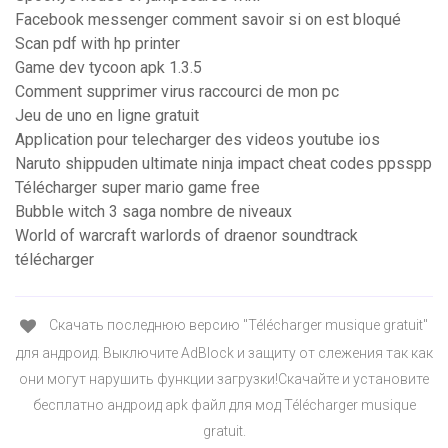
Facebook messenger comment savoir si on est bloqué
Scan pdf with hp printer
Game dev tycoon apk 1.3.5
Comment supprimer virus raccourci de mon pc
Jeu de uno en ligne gratuit
Application pour telecharger des videos youtube ios
Naruto shippuden ultimate ninja impact cheat codes ppsspp
Télécharger super mario game free
Bubble witch 3 saga nombre de niveaux
World of warcraft warlords of draenor soundtrack
télécharger
Скачать последнюю версию "Télécharger musique gratuit"
для андроид. Выключите AdBlock и защиту от слежения так как
они могут нарушить функции загрузки!Скачайте и установите
бесплатно андроид apk файл для мод Télécharger musique
gratuit.