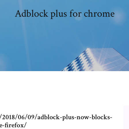
Adblock plus for chrome
y/2018/06/09/adblock-plus-now-blocks-
-firefox/