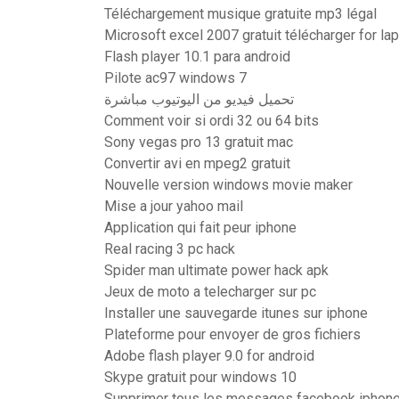
Téléchargement musique gratuite mp3 légal
Microsoft excel 2007 gratuit télécharger for la
Flash player 10.1 para android
Pilote ac97 windows 7
تحميل فيديو من اليوتيوب مباشرة
Comment voir si ordi 32 ou 64 bits
Sony vegas pro 13 gratuit mac
Convertir avi en mpeg2 gratuit
Nouvelle version windows movie maker
Mise a jour yahoo mail
Application qui fait peur iphone
Real racing 3 pc hack
Spider man ultimate power hack apk
Jeux de moto a telecharger sur pc
Installer une sauvegarde itunes sur iphone
Plateforme pour envoyer de gros fichiers
Adobe flash player 9.0 for android
Skype gratuit pour windows 10
Supprimer tous les messages facebook iphon