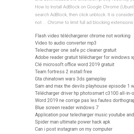
How to Install AdBlock on Google Chrome (Ubunt
search AdBlock, then click unblock. It is conside
not ... Chrome to limit full ad blocking extensions
Flash video téléchargerer chrome not working
Video to audio converter mp3
Telecharger one safe pc cleaner gratuit
Adobe reader gratuit télécharger for windows x
Clé microsoft office word 2019 gratuit
Team fortress 2 install free
Gta chinatown wars 3ds gameplay
Sam and max the devils playhouse episode 1 w
Télécharger driver hp photosmart c3100 all-in-o
Word 2019 ne corrige pas les fautes dorthogra
Blue screen reader windows 7
Application pour telecharger music youtube and
Spider man ultimate power hack apk
Can i post instagram on my computer