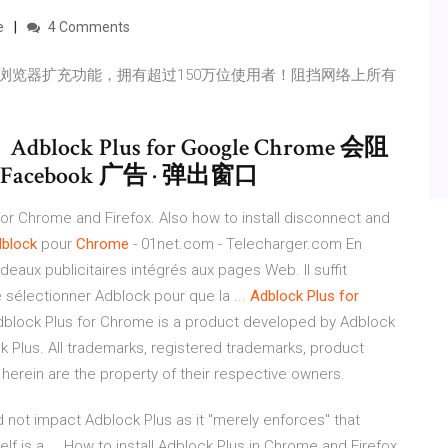
e
4 Comments
的Google浏览器扩充功能，拥有超过150万位使用者！阻挡网络上所有
 Plus for Google Chrome 会阻
 Facebook 广告 · 弹出窗口
or Chrome and Firefox. Also how to install disconnect and
block
pour
Chrome
- 01net.com - Telecharger.com En
eaux publicitaires intégrés aux pages Web. Il suffit
e sélectionner Adblock pour que la ...
Adblock Plus for
Adblock Plus for Chrome is a product developed by Adblock
lock Plus. All trademarks, registered trademarks, product
ein are the property of their respective owners.
d not impact Adblock Plus as it "merely enforces" that
self is a ... How to install Adblock Plus in Chrome and Firefox