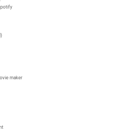
potify
)
ovie maker
nt