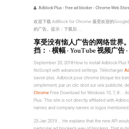
Adblock Plus - free ad blocker - Chrome Web Stor
欢迎下载 AdBlock for Chrome 最受欢迎
的广告。提示：下载后 ...
享受没有恼人广告的网络世界。 Adblock
挡： · 横幅 · YouTube 视频广告 ·
September 20, 2018 How to install Adblock Plus f
NoScript with advanced settings. Télécharger
Ad
savoir plus. Adblock pour chrome bloque les band
simplement, par un clic droit sur une publicité, d
Chrome
Free Download for Windows 10, 7, 8 ... 
Plus. This site is not directly affiliated with Adb
names and company names or logos mentioned her
23 Jan 2019 ... He explains that the new API woul
particular ad blocker's way of blocking. That in it