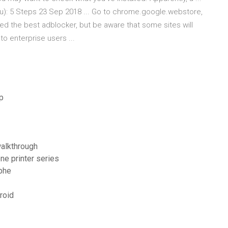
u): 5 Steps 23 Sep 2018 ... Go to chrome.google.webstore,
red the best adblocker, but be aware that some sites will
 to enterprise users ...
p
alkthrough
ne printer series
phe
roid