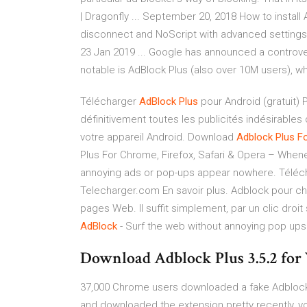
| Dragonfly ... September 20, 2018 How to install
disconnect and NoScript with advanced setting
23 Jan 2019 ... Google has announced a controver
notable is AdBlock Plus (also over 10M users), wh
Télécharger
AdBlock
Plus
pour Android (gratuit) 
définitivement toutes les publicités indésirables
votre appareil Android. Download
Adblock Plus F
Plus For Chrome, Firefox, Safari & Opera – Whe
annoying ads or pop-ups appear nowhere. Télé
Telecharger.com En savoir plus. Adblock pour ch
pages Web. Il suffit simplement, par un clic droit
AdBlock
- Surf the web without annoying pop ups
Download Adblock Plus 3.5.2 for
37,000 Chrome users downloaded a fake Adblock Pl
and downloaded the extension pretty recently, you