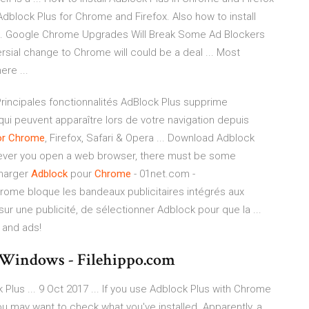
 Adblock Plus for Chrome and Firefox. Also how to install
s. Google Chrome Upgrades Will Break Some Ad Blockers
sial change to Chrome will could be a deal ... Most
ere ...
Principales fonctionnalités AdBlock Plus supprime
 qui peuvent apparaître lors de votre navigation depuis
or Chrome
, Firefox, Safari & Opera ... Download Adblock
never you open a web browser, there must be some
charger
Adblock
pour
Chrome
- 01net.com -
rome bloque les bandeaux publicitaires intégrés aux
 sur une publicité, de sélectionner Adblock pour que la ...
 and ads!
 Windows - Filehippo.com
us ... 9 Oct 2017 ... If you use Adblock Plus with Chrome
 may want to check what you've installed. Apparently, a ...