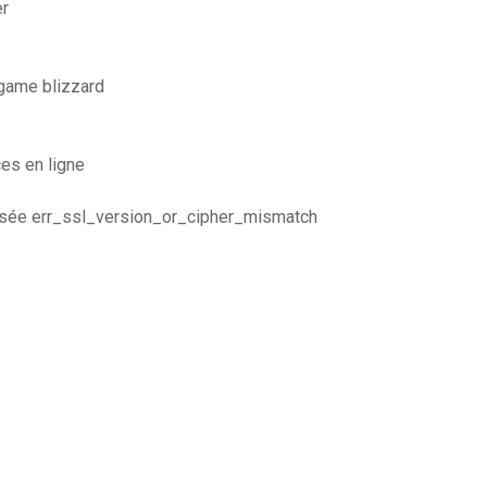
er
 game blizzard
ces en ligne
risée err_ssl_version_or_cipher_mismatch